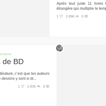
Après tout juste 11 livres
étrangère qui multiplie le temp
1
2.89K
0
ttérature
es de BD
térature, c’est que les auteurs
dessins y sont si di...
1
2.83K
0