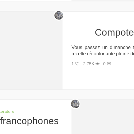
Compot
Vous passez un dimanche fr
recette réconfortante pleine d
1
2.75K
0
ttérature
s francophones