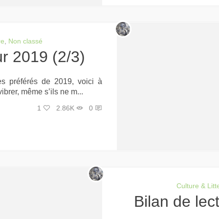
re
,
Non classé
ur 2019 (2/3)
es préférés de 2019, voici à
vibrer, même s’ils ne m...
1
2.86K
0
Culture & Litt
Bilan de le