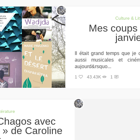
Culture & Lit
Mes coups de cœur culturels :
janvi
Il était grand temps que je 
aussi musicales et ciném
aujourd&rsquo...
1
43.43K
1
ttérature
 » de Caroline