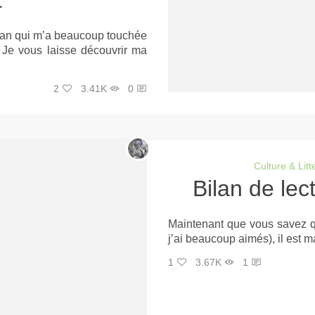
t
oman qui m’a beaucoup touchée
 Je vous laisse découvrir ma
2
3.41K
0
Culture & Litt
Bilan de le
Maintenant que vous savez qu
j’ai beaucoup aimés), il est m
1
3.67K
1