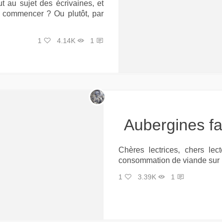
t au sujet des écrivaines, et
i commencer ? Ou plutôt, par
1
4.14K
1
Aubergines f
Chères lectrices, chers lec
consommation de viande sur no
1
3.39K
1