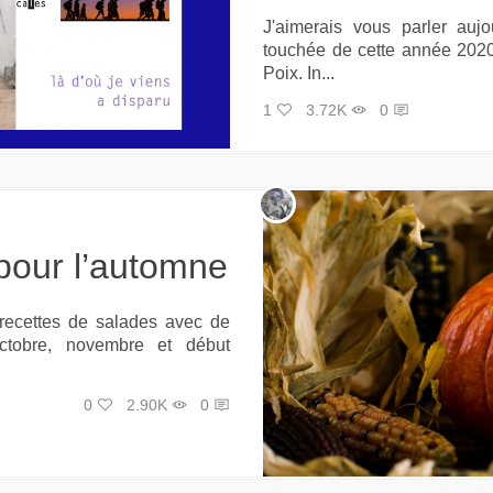
J'aimerais vous parler auj
touchée de cette année 2020 
Poix. In...
1
3.72K
0
 pour l’automne
recettes de salades avec de
ctobre, novembre et début
0
2.90K
0