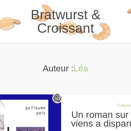
Bratwurst &
Croissant
Auteur :
Léa
Culture
Un roman sur les exils : « Là d’où je
viens a dispa