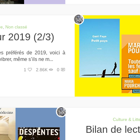
re
,
Non classé
ur 2019 (2/3)
es préférés de 2019, voici à
vibrer, même s’ils ne m...
1
2.86K
0
Culture & Litt
Bilan de le