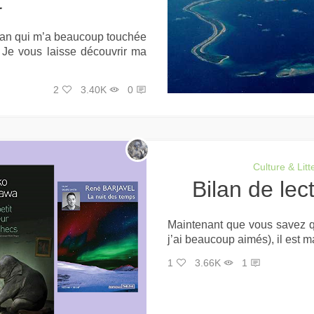
t
oman qui m’a beaucoup touchée
 Je vous laisse découvrir ma
2
3.40K
0
Culture & Litt
Bilan de le
Maintenant que vous savez qu
j’ai beaucoup aimés), il est m
1
3.66K
1