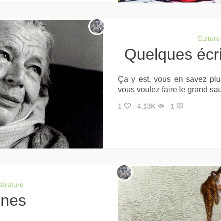
Culture
Quelques éc
Ça y est, vous en savez plus
vous voulez faire le grand sa
1
4.13K
1
ttérature
ines