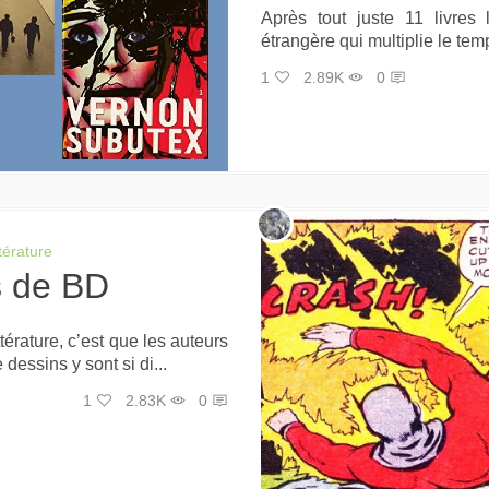
Après tout juste 11 livres
étrangère qui multiplie le temp
1
2.89K
0
ttérature
es de BD
térature, c’est que les auteurs
dessins y sont si di...
1
2.83K
0