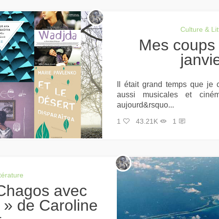
Culture & Lit
Mes coups de cœur culturels :
janvi
Il était grand temps que je 
aussi musicales et ciném
aujourd&rsquo...
1
43.21K
1
ttérature
 » de Caroline