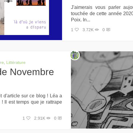
J'aimerais vous parler auj
touchée de cette année 2020 
Poix. In...
1
3.72K
0
ure
,
Littérature
 d'article sur ce blog ! Léa a
! Il est temps que je rattrape
1
2.91K
0