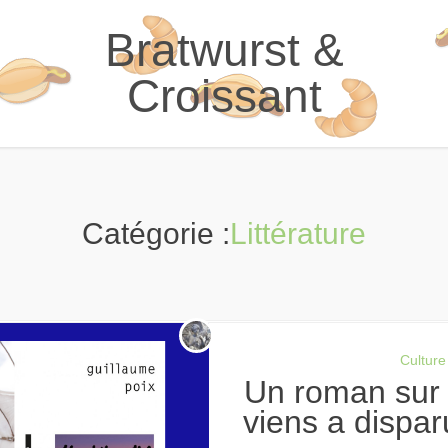
Bratwurst &
Croissant
Catégorie :
Littérature
Culture
Un roman sur les exils : « Là d’où je
viens a dispa