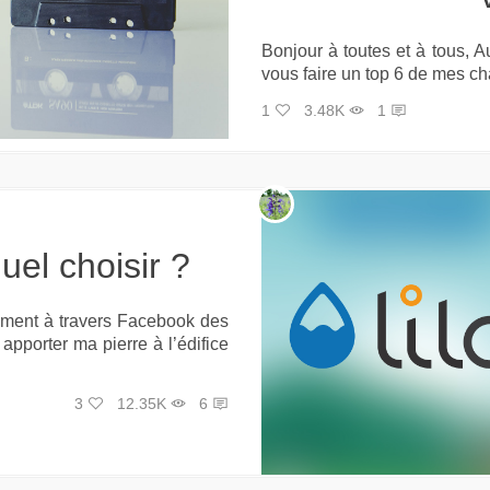
Bonjour à toutes et à tous, A
vous faire un top 6 de mes ch
1
3.48K
1
quel choisir ?
rement à travers Facebook des
apporter ma pierre à l’édifice
3
12.35K
6