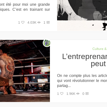
ont été pour moi une grande
iques. C’est en trainant sur
1
4.03K
1
Culture & 
L’entreprenariat, une machine qui
peut
On ne compte plus les artic
qui vont révolutionner le m
partag...
1
1.96K
0