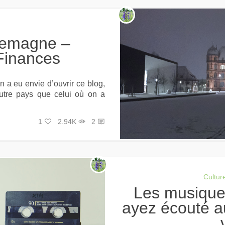
Finances
n a eu envie d’ouvrir ce blog,
autre pays que celui où on a
1
2.94K
2
Culture
Les musiques qu’il faut que vous
ayez écouté a