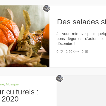
Des salades 
Je vous retrouve pour quel
bons légumes d'automne. 
décembre !
0
2.90K
0
ure
,
Musique
n 2020