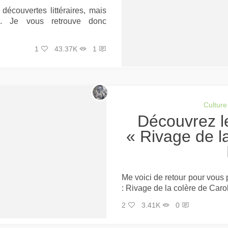
découvertes littéraires, mais
s. Je vous retrouve donc
1
43.37K
1
Culture
Découvrez les îles Chagos avec
« Rivage de l
Me voici de retour pour vous
: Rivage de la colère de Caro
2
3.41K
0