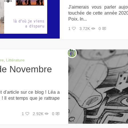
J'aimerais vous parler auj
touchée de cette année 2020 
Poix. In...
1
3.72K
0
ure
,
Littérature
 d'article sur ce blog ! Léa a
! Il est temps que je rattrape
1
2.92K
0