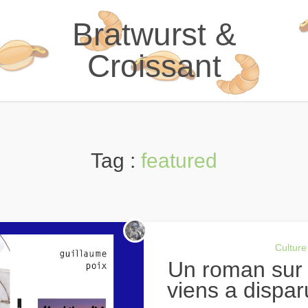
Bratwurst &
Croissant
Tag :
featured
Culture
Un roman sur les exils : « Là d’où je
viens a dispa