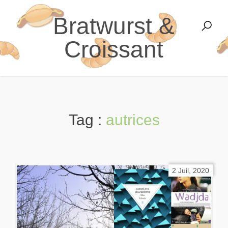
Bratwurst &
Croissant
Tag :
autrices
2 Juil, 2020